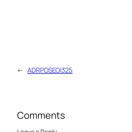
←
ADRPOSEOI325
Comments
Leave a Reply