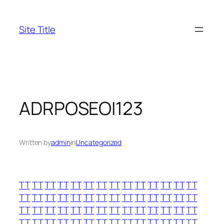
Skip
to
Site Title
content
ADRPOSEOI123
Written by
admin
in
Uncategorized
TT
TT
TT
TT
TT
TT
TT
TT
TT
TT
TT
TT
TT
TT
TT
TT
TT
TT
TT
TT
TT
TT
TT
TT
TT
TT
TT
TT
TT
TT
TT
TT
TT
TT
TT
TT
TT
TT
TT
TT
TT
TT
TT
TT
TT
TT
TT
TT
TT
TT
TT
TT
TT
TT
TT
TT