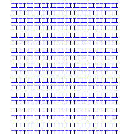
TT
TT
TT
TT
TT
TT
TT
TT
TT
TT
TT
TT
TT
TT
TT
TT
TT
TT
TT
TT
TT
TT
TT
TT
TT
TT
TT
TT
TT
TT
TT
TT
TT
TT
TT
TT
TT
TT
TT
TT
TT
TT
TT
TT
TT
TT
TT
TT
TT
TT
TT
TT
TT
TT
TT
TT
TT
TT
TT
TT
TT
TT
TT
TT
TT
TT
TT
TT
TT
TT
TT
TT
TT
TT
TT
TT
TT
TT
TT
TT
TT
TT
TT
TT
TT
TT
TT
TT
TT
TT
TT
TT
TT
TT
TT
TT
TT
TT
TT
TT
TT
TT
TT
TT
TT
TT
TT
TT
TT
TT
TT
TT
TT
TT
TT
TT
TT
TT
TT
TT
TT
TT
TT
TT
TT
TT
TT
TT
TT
TT
TT
TT
TT
TT
TT
TT
TT
TT
TT
TT
TT
TT
TT
TT
TT
TT
TT
TT
TT
TT
TT
TT
TT
TT
TT
TT
TT
TT
TT
TT
TT
TT
TT
TT
TT
TT
TT
TT
TT
TT
TT
TT
TT
TT
TT
TT
TT
TT
TT
TT
TT
TT
TT
TT
TT
TT
TT
TT
TT
TT
TT
TT
TT
TT
TT
TT
TT
TT
TT
TT
TT
TT
TT
TT
TT
TT
TT
TT
TT
TT
TT
TT
TT
TT
TT
TT
TT
TT
TT
TT
TT
TT
TT
TT
TT
TT
TT
TT
TT
TT
TT
TT
TT
TT
TT
TT
TT
TT
TT
TT
TT
TT
TT
TT
TT
TT
TT
TT
TT
TT
TT
TT