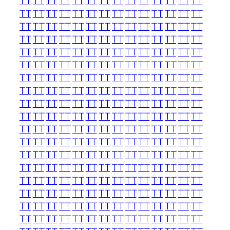
TT
TT
TT
TT
TT
TT
TT
TT
TT
TT
TT
TT
TT
TT
TT
TT
TT
TT
TT
TT
TT
TT
TT
TT
TT
TT
TT
TT
TT
TT
TT
TT
TT
TT
TT
TT
TT
TT
TT
TT
TT
TT
TT
TT
TT
TT
TT
TT
TT
TT
TT
TT
TT
TT
TT
TT
TT
TT
TT
TT
TT
TT
TT
TT
TT
TT
TT
TT
TT
TT
TT
TT
TT
TT
TT
TT
TT
TT
TT
TT
TT
TT
TT
TT
TT
TT
TT
TT
TT
TT
TT
TT
TT
TT
TT
TT
TT
TT
TT
TT
TT
TT
TT
TT
TT
TT
TT
TT
TT
TT
TT
TT
TT
TT
TT
TT
TT
TT
TT
TT
TT
TT
TT
TT
TT
TT
TT
TT
TT
TT
TT
TT
TT
TT
TT
TT
TT
TT
TT
TT
TT
TT
TT
TT
TT
TT
TT
TT
TT
TT
TT
TT
TT
TT
TT
TT
TT
TT
TT
TT
TT
TT
TT
TT
TT
TT
TT
TT
TT
TT
TT
TT
TT
TT
TT
TT
TT
TT
TT
TT
TT
TT
TT
TT
TT
TT
TT
TT
TT
TT
TT
TT
TT
TT
TT
TT
TT
TT
TT
TT
TT
TT
TT
TT
TT
TT
TT
TT
TT
TT
TT
TT
TT
TT
TT
TT
TT
TT
TT
TT
TT
TT
TT
TT
TT
TT
TT
TT
TT
TT
TT
TT
TT
TT
TT
TT
TT
TT
TT
TT
TT
TT
TT
TT
TT
TT
TT
TT
TT
TT
TT
TT