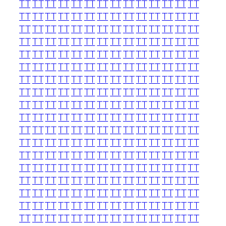
TT
TT
TT
TT
TT
TT
TT
TT
TT
TT
TT
TT
TT
TT
TT
TT
TT
TT
TT
TT
TT
TT
TT
TT
TT
TT
TT
TT
TT
TT
TT
TT
TT
TT
TT
TT
TT
TT
TT
TT
TT
TT
TT
TT
TT
TT
TT
TT
TT
TT
TT
TT
TT
TT
TT
TT
TT
TT
TT
TT
TT
TT
TT
TT
TT
TT
TT
TT
TT
TT
TT
TT
TT
TT
TT
TT
TT
TT
TT
TT
TT
TT
TT
TT
TT
TT
TT
TT
TT
TT
TT
TT
TT
TT
TT
TT
TT
TT
TT
TT
TT
TT
TT
TT
TT
TT
TT
TT
TT
TT
TT
TT
TT
TT
TT
TT
TT
TT
TT
TT
TT
TT
TT
TT
TT
TT
TT
TT
TT
TT
TT
TT
TT
TT
TT
TT
TT
TT
TT
TT
TT
TT
TT
TT
TT
TT
TT
TT
TT
TT
TT
TT
TT
TT
TT
TT
TT
TT
TT
TT
TT
TT
TT
TT
TT
TT
TT
TT
TT
TT
TT
TT
TT
TT
TT
TT
TT
TT
TT
TT
TT
TT
TT
TT
TT
TT
TT
TT
TT
TT
TT
TT
TT
TT
TT
TT
TT
TT
TT
TT
TT
TT
TT
TT
TT
TT
TT
TT
TT
TT
TT
TT
TT
TT
TT
TT
TT
TT
TT
TT
TT
TT
TT
TT
TT
TT
TT
TT
TT
TT
TT
TT
TT
TT
TT
TT
TT
TT
TT
TT
TT
TT
TT
TT
TT
TT
TT
TT
TT
TT
TT
TT