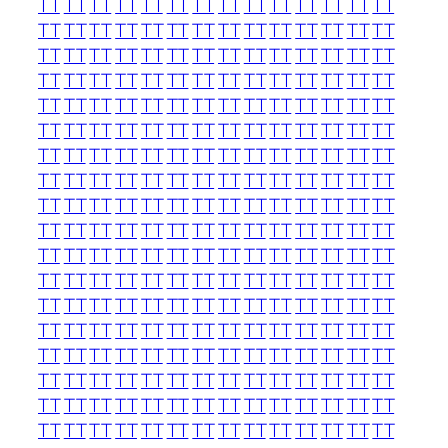
TT
TT
TT
TT
TT
TT
TT
TT
TT
TT
TT
TT
TT
TT
TT
TT
TT
TT
TT
TT
TT
TT
TT
TT
TT
TT
TT
TT
TT
TT
TT
TT
TT
TT
TT
TT
TT
TT
TT
TT
TT
TT
TT
TT
TT
TT
TT
TT
TT
TT
TT
TT
TT
TT
TT
TT
TT
TT
TT
TT
TT
TT
TT
TT
TT
TT
TT
TT
TT
TT
TT
TT
TT
TT
TT
TT
TT
TT
TT
TT
TT
TT
TT
TT
TT
TT
TT
TT
TT
TT
TT
TT
TT
TT
TT
TT
TT
TT
TT
TT
TT
TT
TT
TT
TT
TT
TT
TT
TT
TT
TT
TT
TT
TT
TT
TT
TT
TT
TT
TT
TT
TT
TT
TT
TT
TT
TT
TT
TT
TT
TT
TT
TT
TT
TT
TT
TT
TT
TT
TT
TT
TT
TT
TT
TT
TT
TT
TT
TT
TT
TT
TT
TT
TT
TT
TT
TT
TT
TT
TT
TT
TT
TT
TT
TT
TT
TT
TT
TT
TT
TT
TT
TT
TT
TT
TT
TT
TT
TT
TT
TT
TT
TT
TT
TT
TT
TT
TT
TT
TT
TT
TT
TT
TT
TT
TT
TT
TT
TT
TT
TT
TT
TT
TT
TT
TT
TT
TT
TT
TT
TT
TT
TT
TT
TT
TT
TT
TT
TT
TT
TT
TT
TT
TT
TT
TT
TT
TT
TT
TT
TT
TT
TT
TT
TT
TT
TT
TT
TT
TT
TT
TT
TT
TT
TT
TT
TT
TT
TT
TT
TT
TT