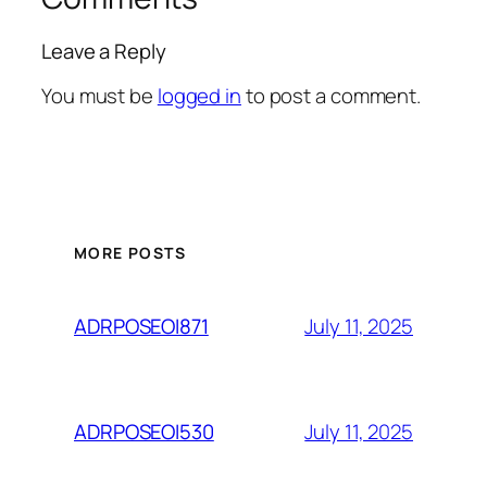
Leave a Reply
You must be
logged in
to post a comment.
MORE POSTS
July 11, 2025
ADRPOSEOI871
July 11, 2025
ADRPOSEOI530